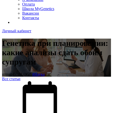
Оплата
Школа MyGenetics
Вакансии
Контакты
Личный кабинет
Генетика при планировании:
какие анализы сдать обоим
супругам
string(4) "BLOG"
#Наука
Все статьи