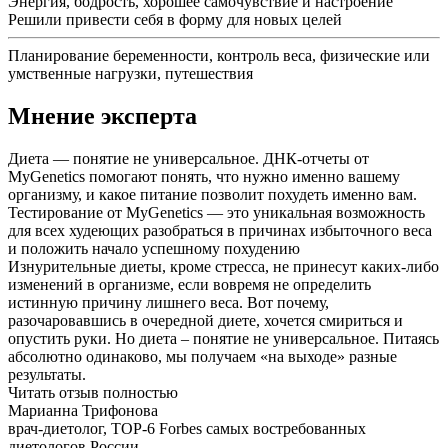
Энергия, бодрость, хорошее самочувствие и настроение
Решили привести себя в форму для новых целей
Планирование беременности, контроль веса, физические или
умственные нагрузки, путешествия
Мнение эксперта
Диета — понятие не универсальное. ДНК-отчеты от
MyGenetics помогают понять, что нужно именно вашему
организму, и какое питание позволит похудеть именно вам.
Тестирование от MyGenetics — это уникальная возможность
для всех худеющих разобраться в причинах избыточного веса
и положить начало успешному похудению
Изнурительные диеты, кроме стресса, не принесут каких-либо
изменений в организме, если вовремя не определить
истинную причину лишнего веса. Вот почему,
разочаровавшись в очередной диете, хочется смириться и
опустить руки. Но диета – понятие не универсальное. Питаясь
абсолютно одинаково, мы получаем «на выходе» разные
результаты.
Читать отзыв полностью
Марианна Трифонова
врач-диетолог, TOP-6 Forbes самых востребованных
диетологов России