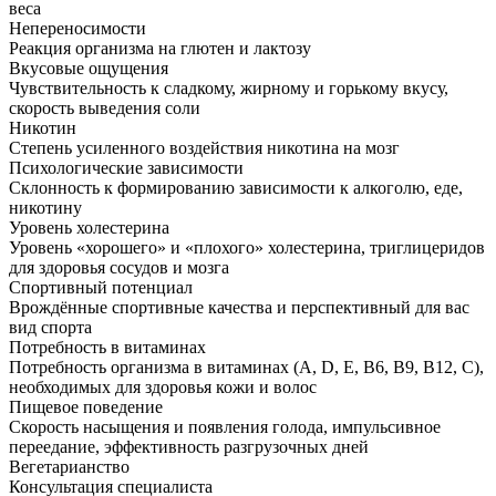
веса
Непереносимости
Реакция организма на глютен и лактозу
Вкусовые ощущения
Чувствительность к сладкому, жирному и горькому вкусу,
скорость выведения соли
Никотин
Степень усиленного воздействия никотина на мозг
Психологические зависимости
Склонность к формированию зависимости к алкоголю, еде,
никотину
Уровень холестерина
Уровень «хорошего» и «плохого» холестерина, триглицеридов
для здоровья сосудов и мозга
Спортивный потенциал
Врождённые спортивные качества и перспективный для вас
вид спорта
Потребность в витаминах
Потребность организма в витаминах (A, D, E, B6, B9, B12, C),
необходимых для здоровья кожи и волос
Пищевое поведение
Скорость насыщения и появления голода, импульсивное
переедание, эффективность разгрузочных дней
Вегетарианство
Консультация специалиста