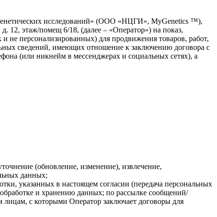
р генетических исследований» (ООО «НЦГИ», MyGenetics ™),
 12, этаж/помещ 6/18, (далее – «Оператор») на показ,
 и не персонализированных) для продвижения товаров, работ,
ельных сведений, имеющих отношение к заключению договора с
она (или никнейм в мессенджерах и социальных сетях), а
точнение (обновление, изменение), извлечение,
альных данных;
тки, указанных в настоящем согласии (передача персональных
 обработке и хранению данных; по рассылке сообщений/
 лицам, с которыми Оператор заключает договоры для