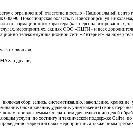
Обществу с ограниченной ответственностью «Национальный цент
30090, Новосибирская область, г. Новосибирск, ул Николаева, д.
/или информационного характера (как персонализированных, так
ах, услугах, мероприятиях, акциях ООО «НЦГИ» и всех дополнит
ационно-телекоммуникационной сети «Интернет» на номер телеф
ческих звонков,
 MAX и другие,
включая сбор, запись, систематизацию, накопление, хранение, у
личивание, блокирование, удаление, уничтожение) своих персон
 лицам, привлекаемым Оператором для реализации целей обрабо
ляющим услуги: по хостингу и технической поддержке Сайта; по
проведению маркетинговых мероприятий, а также иным третьим