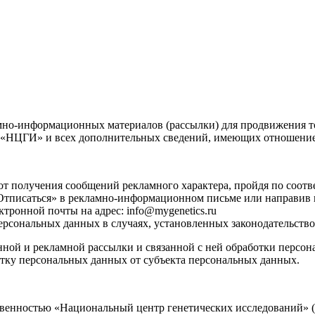
о-информационных материалов (рассылки) для продвижения товар
ОО «НЦГИ» и всех дополнительных сведений, имеющих отношение
ся от получения сообщений рекламного характера, пройдя по со
 «Отписаться» в рекламно-информационном письме или направив
ктронной почты на адрес: info@mygenetics.ru
персональных данных в случаях, установленных законодательств
ной и рекламной рассылки и связанной с ней обработки персон
ботку персональных данных от субъекта персональных данных.
ственностью «Национальный центр генетических исследований»