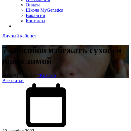
Оплата
Школа MyGenetics
Вакансии
Контакты
Личный кабинет
7 способов избежать сухости
кожи зимой
string(4) "BLOG"
#Красота
Все статьи
30 декабря 2023