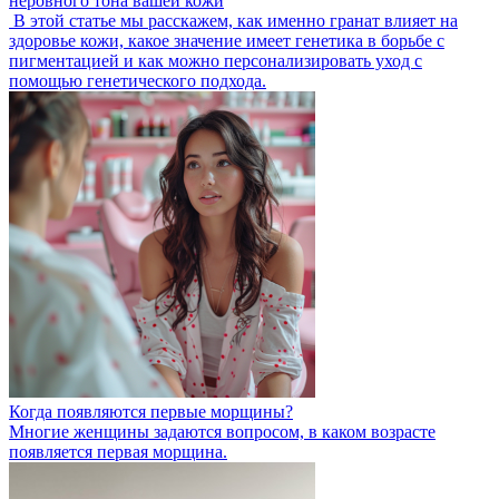
неровного тона вашей кожи
В этой статье мы расскажем, как именно гранат влияет на
здоровье кожи, какое значение имеет генетика в борьбе с
пигментацией и как можно персонализировать уход с
помощью генетического подхода.
Когда появляются первые морщины?
Многие женщины задаются вопросом, в каком возрасте
появляется первая морщина.