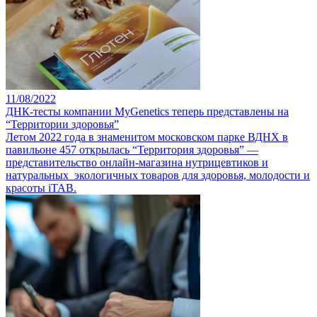
11/08/2022
ДНК-тесты компании MyGenetics теперь представлены на
“Территории здоровья”
Летом 2022 года в знаменитом московском парке ВДНХ в
павильоне 457 открылась “Территория здоровья” —
представительство онлайн-магазина нутрицевтиков и
натуральных экологичных товаров для здоровья, молодости и
красоты iTAB.