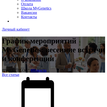
Оплата
Школа MyGenetics
Вакансии
Контакты
Личный кабинет
График мероприятий
MyGenetics: весенние встречи
и конференции
string(4) "BLOG"
#Новости
Все статьи