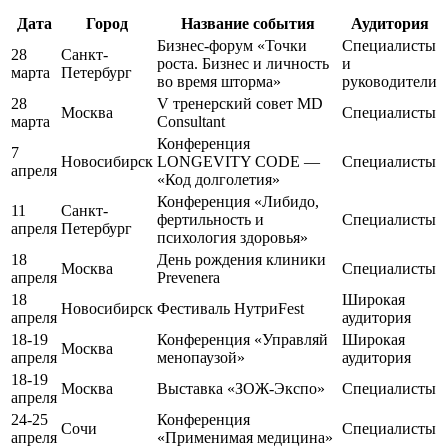
Дата
Город
Название события
Аудитория
Бизнес-форум «Точки
Специалисты
28
Санкт-
роста. Бизнес и личность
и
марта
Петербург
во время шторма»
руководители
28
V тренерский совет MD
Москва
Специалисты
марта
Consultant
Конференция
7
Новосибирск
LONGEVITY CODE —
Специалисты
апреля
«Код долголетия»
Конференция «Либидо,
11
Санкт-
фертильность и
Специалисты
апреля
Петербург
психология здоровья»
18
День рождения клиники
Москва
Специалисты
апреля
Prevenera
18
Широкая
Новосибирск
Фестиваль НутриFest
апреля
аудитория
18-19
Конференция «Управляй
Широкая
Москва
апреля
менопаузой»
аудитория
18-19
Москва
Выставка «ЗОЖ-Экспо»
Специалисты
апреля
24-25
Конференция
Сочи
Специалисты
апреля
«Применимая медицина»