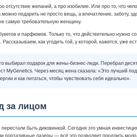
ро отсутствие желаний, а про изобилие. Или про то, что чел
а можно подарить не просто вещь, а впечатление, заботу, 
аже самую требовательную женщину.
букетов и парфюмов. Только то, что действительно нужно 
 Рассказываем, как угодить той, у которой, кажется, уже ест
о выбирал подарок для жены-бизнес-леди. Перебрал десятк
ест MyGenetics. Через месяц жена сказала: «Это лучший по
ергии и как питаться, чтобы чувствовать себя идеально».
д за лицом
ерестали быть диковинкой. Сегодня это умная инвестиция 
и портативные лазеры — всё это позволяет продлить молод