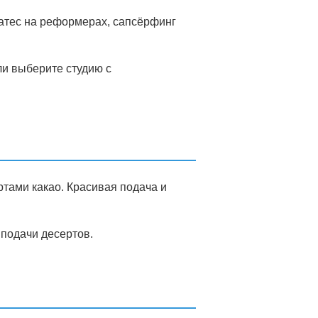
латес на реформерах, сапсёрфинг
ли выберите студию с
ртами какао. Красивая подача и
 подачи десертов.