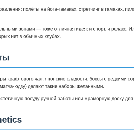
авления: полёты на йога-гамаках, стретчинг в гамаках, пи
альными зонами — тоже отличная идея: и спорт, и релакс. И
рых нет в обычных клубах.
ты
ры крафтового чая, японские сладости, боксы с редкими со
матча-юдзу) делают такие наборы желанными.
эстетичную посуду ручной работы или мраморную доску для
etics