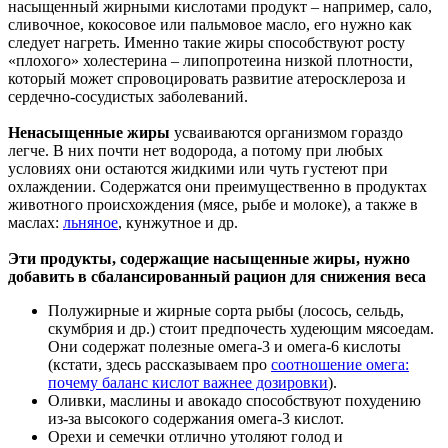
насыщенный жирными кислотами продукт – например, сало,
сливочное, кокосовое или пальмовое масло, его нужно как
следует нагреть. Именно такие жиры способствуют росту
«плохого» холестерина – липопротеина низкой плотности,
который может спровоцировать развитие атеросклероза и
сердечно-сосудистых заболеваний.
Ненасыщенные жиры
усваиваются организмом гораздо
легче. В них почти нет водорода, а потому при любых
условиях они остаются жидкими или чуть густеют при
охлаждении. Содержатся они преимущественно в продуктах
животного происхождения (мясе, рыбе и молоке), а также в
маслах:
льняное
, кунжутное и др.
Эти продукты, содержащие насыщенные жиры, нужно
добавить в сбалансированный рацион для снижения веса
Полужирные и жирные сорта рыбы (лосось, сельдь,
скумбрия и др.) стоит предпочесть худеющим мясоедам.
Они содержат полезные омега-3 и омега-6 кислоты
(кстати, здесь рассказываем про
соотношение омега:
почему баланс кислот важнее дозировки
).
Оливки, маслины и авокадо способствуют похудению
из-за высокого содержания омега-3 кислот.
Орехи и семечки отлично утоляют голод и