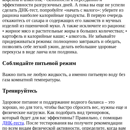
эффективности разгрузочных дней. А пока вы еще не успели
сделать ДНК-тест, попробуйте «начать с малого»: уберите из
рациона наиболее калорийные продукты. В первую очередь
откажитесь от сахара и содержащих его лакомств и мучных
изделий из пшеничной муки. А также исключите из рациона:
• жирное мясо и растительные жиры в больших количествах; •
картофель и калорийные каши; • алкоголь. Не забывайте
придерживаться режима: полноценно завтракать и обедать,
позволять себе легкий ужин, делать небольшие здоровые
перекусы в виде ланча или полдника.
Соблюдайте питьевой режим
Важно пить не любую жидкость, а именно питьевую воду без
газа комнатной температуры.
Тренируйтесь
Здоровое питание и поддержание водного баланса – это
хорошо, но для того, чтобы быстро сбросить вес, нужны еще и
физические нагрузки. Как подобрать вид тренировок,
который будет для вас эффективны? Правильно, с помощью
ДНК-теста
. После тестирования вы получите рекомендации
по всем видам физической активности, определите, когда вам