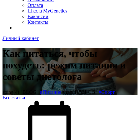
Оплата
Школа MyGenetics
Вакансии
Контакты
Личный кабинет
Как питаться, чтобы
похудеть: режим питания и
советы диетолога
string(4) "BLOG"
#Питание
string(4) "BLOG"
#Спорт
Все статьи