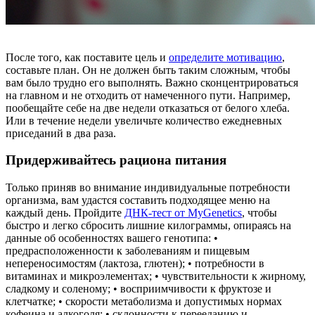
После того, как поставите цель и
определите мотивацию
,
составьте план. Он не должен быть таким сложным, чтобы
вам было трудно его выполнять. Важно сконцентрироваться
на главном и не отходить от намеченного пути. Например,
пообещайте себе на две недели отказаться от белого хлеба.
Или в течение недели увеличьте количество ежедневных
приседаний в два раза.
Придерживайтесь рациона питания
Только приняв во внимание индивидуальные потребности
организма, вам удастся составить подходящее меню на
каждый день. Пройдите
ДНК-тест от MyGenetics
, чтобы
быстро и легко сбросить лишние килограммы, опираясь на
данные об особенностях вашего генотипа: •
предрасположенности к заболеваниям и пищевым
непереносимостям (лактоза, глютен); • потребности в
витаминах и микроэлементах; • чувствительности к жирному,
сладкому и соленому; • восприимчивости к фруктозе и
клетчатке; • скорости метаболизма и допустимых нормах
кофеина и алкоголя; • склонности к перееданию и