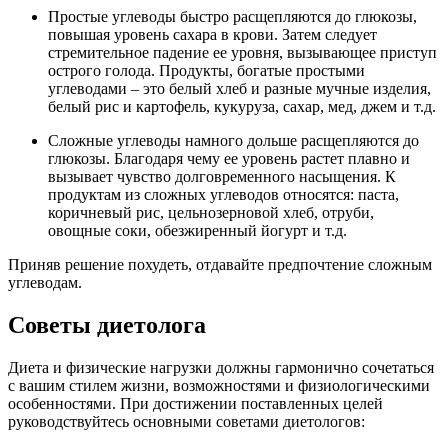
Простые углеводы быстро расщепляются до глюкозы,
повышая уровень сахара в крови. Затем следует
стремительное падение ее уровня, вызывающее приступ
острого голода. Продукты, богатые простыми
углеводами – это белый хлеб и разные мучные изделия,
белый рис и картофель, кукуруза, сахар, мед, джем и т.д.
Сложные углеводы намного дольше расщепляются до
глюкозы. Благодаря чему ее уровень растет плавно и
вызывает чувство долговременного насыщения. К
продуктам из сложных углеводов относятся: паста,
коричневый рис, цельнозерновой хлеб, отруби,
овощные соки, обезжиренный йогурт и т.д.
Приняв решение похудеть, отдавайте предпочтение сложным
углеводам.
Советы диетолога
Диета и физические нагрузки должны гармонично сочетаться
с вашим стилем жизни, возможностями и физиологическими
особенностями. При достижении поставленных целей
руководствуйтесь основными советами диетологов: