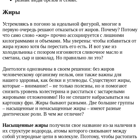
Жиры
Устремляясь в погоню за идеальной фигурой, многие в
первую очередь решают отказаться от жиров. Почему? Потому
что само слово «жир» прочно ассоциируется с лишними
килограммами и объемами. Мы уверены: чтобы избавиться от
жира нужно хотя бы перестать его есть. И вот уже из
холодильника с позором изгоняются сливочное масло и
сметана, сыр и шоколад. Но правильно ли это?
Диетологи однозначны в своем решении: без жиров
человеческому организму нельзя, они также важны для
нашего здоровья, как белки и углеводы. Существуют жиры,
которые – внимание! – не только полезны, но и помогают
снизить уровень холестерина и расстаться с застарелыми
жировыми отложениями! Но не спешите набрасываться на
картошку фри. Жиры бывают разными. Две большие группы
– насыщенные и ненасыщенные жиры – имеют разные
диетические роли. В чем же отличие?
Насыщенные жиры
получили свое название из-за наличия в
их структуре водорода, атомы которого связывают между
собой углеродные цепи в молекуле. Поэтому, чтобы растопить