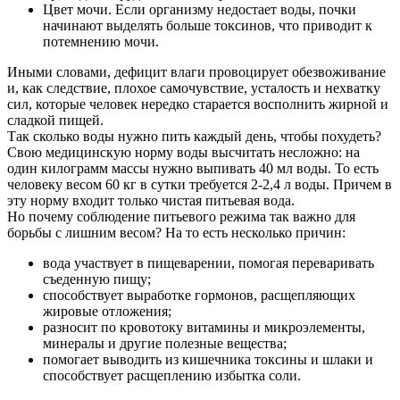
Цвет мочи. Если организму недостает воды, почки
начинают выделять больше токсинов, что приводит к
потемнению мочи.
Иными словами, дефицит влаги провоцирует обезвоживание
и, как следствие, плохое самочувствие, усталость и нехватку
сил, которые человек нередко старается восполнить жирной и
сладкой пищей.
Так сколько воды нужно пить каждый день, чтобы похудеть?
Свою медицинскую норму воды высчитать несложно: на
один килограмм массы нужно выпивать 40 мл воды. То есть
человеку весом 60 кг в сутки требуется 2-2,4 л воды. Причем в
эту норму входит только чистая питьевая вода.
Но почему соблюдение питьевого режима так важно для
борьбы с лишним весом? На то есть несколько причин:
вода участвует в пищеварении, помогая переваривать
съеденную пищу;
способствует выработке гормонов, расщепляющих
жировые отложения;
разносит по кровотоку витамины и микроэлементы,
минералы и другие полезные вещества;
помогает выводить из кишечника токсины и шлаки и
способствует расщеплению избытка соли.