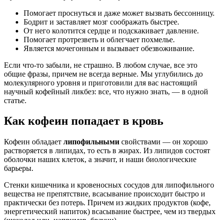
Помогает проснуться и даже может вызвать бессонницу.
Бодрит и заставляет мозг соображать быстрее.
От него колотится сердце и подскакивает давление.
Помогает протрезветь и облегчает похмелье.
Является мочегонным и вызывает обезвоживание.
Если что-то забыли, не страшно. В любом случае, все это
общие фразы, причем не всегда верные. Мы углубились до
молекулярного уровня и приготовили для вас настоящий
научный кофейный ликбез: все, что нужно знать, — в одной
статье.
Как кофеин попадает в кровь
Кофеин обладает
липофильными
свойствами — он хорошо
растворяется в липидах, то есть в жирах. Из липидов состоят
оболочки наших клеток, а значит, и наши биологические
барьеры.
Стенки кишечника и кровеносных сосудов для липофильного
вещества не препятствие, всасывание происходит быстро и
практически без потерь. Причем из жидких продуктов (кофе,
энергетический напиток) всасывание быстрее, чем из твердых