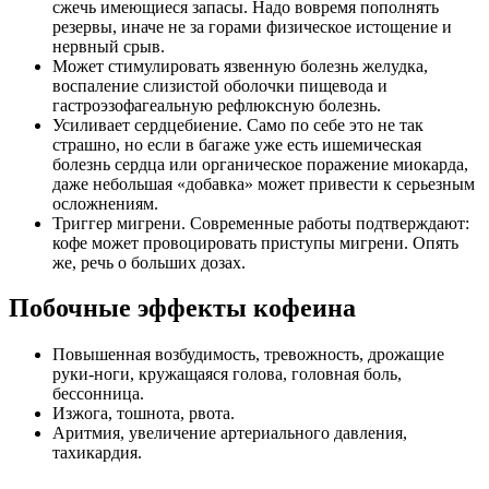
сжечь имеющиеся запасы. Надо вовремя пополнять
резервы, иначе не за горами физическое истощение и
нервный срыв.
Может стимулировать язвенную болезнь желудка,
воспаление слизистой оболочки пищевода и
гастроэзофагеальную рефлюксную болезнь.
Усиливает сердцебиение. Само по себе это не так
страшно, но если в багаже уже есть ишемическая
болезнь сердца или органическое поражение миокарда,
даже небольшая «добавка» может привести к серьезным
осложнениям.
Триггер мигрени. Современные работы подтверждают:
кофе может провоцировать приступы мигрени. Опять
же, речь о больших дозах.
Побочные эффекты кофеина
Повышенная возбудимость, тревожность, дрожащие
руки-ноги, кружащаяся голова, головная боль,
бессонница.
Изжога, тошнота, рвота.
Аритмия, увеличение артериального давления,
тахикардия.