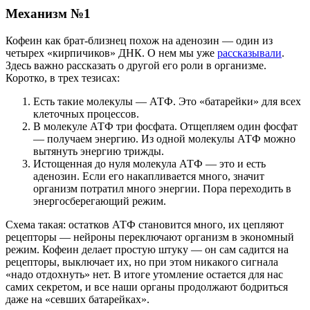
Механизм №1
Кофеин как брат-близнец похож на аденозин — один из
четырех «кирпичиков» ДНК. О нем мы уже
рассказывали
.
Здесь важно рассказать о другой его роли в организме.
Коротко, в трех тезисах:
Есть такие молекулы — АТФ. Это «батарейки» для всех
клеточных процессов.
В молекуле АТФ три фосфата. Отщепляем один фосфат
— получаем энергию. Из одной молекулы АТФ можно
вытянуть энергию трижды.
Истощенная до нуля молекула АТФ — это и есть
аденозин. Если его накапливается много, значит
организм потратил много энергии. Пора переходить в
энергосберегающий режим.
Схема такая: остатков АТФ становится много, их цепляют
рецепторы — нейроны переключают организм в экономный
режим. Кофеин делает простую штуку — он сам садится на
рецепторы, выключает их, но при этом никакого сигнала
«надо отдохнуть» нет. В итоге утомление остается для нас
самих секретом, и все наши органы продолжают бодриться
даже на «севших батарейках».