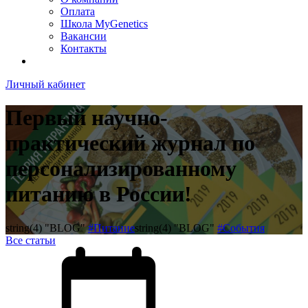
Оплата
Школа MyGenetics
Вакансии
Контакты
Личный кабинет
Первый научно-
практический журнал по
персонализированному
питанию в России!
string(4) "BLOG"
#Питание
string(4) "BLOG"
#События
Все статьи