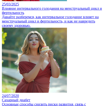
25/03/2025
Влияние интервального голодания на менструальный цикл и
фертильность
Давайте разберемся, как интервальное голодание влияет на
менструальный цикл и фертильность, и как не навредить
своему здоровью.
24/07/2020
Сахарный диабет
Основные способы снизить риски развития, связь с