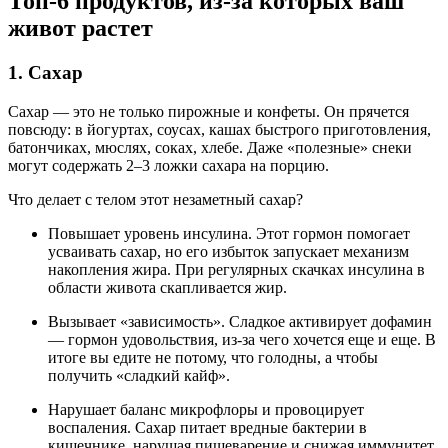
Топ-6 продуктов, из-за которых ваш
живот растет
1. Сахар
Сахар — это не только пирожные и конфеты. Он прячется
повсюду: в йогуртах, соусах, кашах быстрого приготовления,
батончиках, мюслях, соках, хлебе. Даже «полезные» снеки
могут содержать 2–3 ложки сахара на порцию.
Что делает с телом этот незаметный сахар?
Повышает уровень инсулина. Этот гормон помогает
усваивать сахар, но его избыток запускает механизм
накопления жира. При регулярных скачках инсулина в
области живота скапливается жир.
Вызывает «зависимость». Сладкое активирует дофамин
— гормон удовольствия, из-за чего хочется еще и еще. В
итоге вы едите не потому, что голодны, а чтобы
получить «сладкий кайф».
Нарушает баланс микрофлоры и провоцирует
воспаления. Сахар питает вредные бактерии в
кишечнике, нарушая пищеварение и снижая иммунитет.