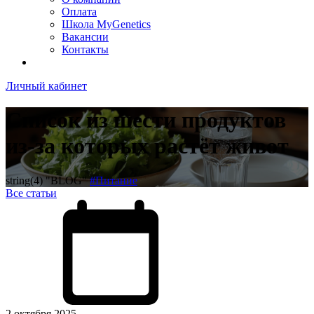
Оплата
Школа MyGenetics
Вакансии
Контакты
Личный кабинет
Список из шести продуктов
из-за которых растёт живот
string(4) "BLOG"
#Питание
Все статьи
2 октября 2025