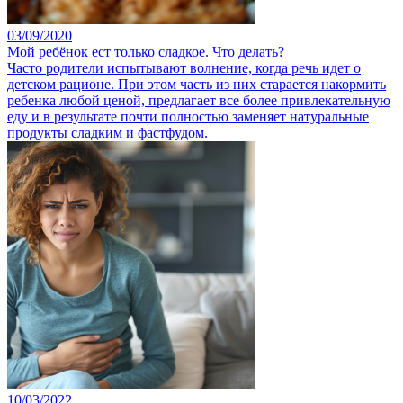
03/09/2020
Мой ребёнок ест только сладкое. Что делать?
Часто родители испытывают волнение, когда речь идет о
детском рационе. При этом часть из них старается накормить
ребенка любой ценой, предлагает все более привлекательную
еду и в результате почти полностью заменяет натуральные
продукты сладким и фастфудом.
10/03/2022