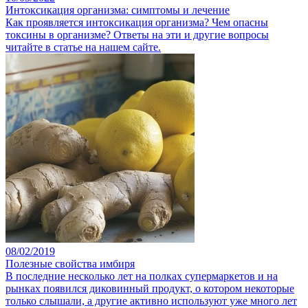
Интоксикация организма: симптомы и лечение
Как проявляется интоксикация организма? Чем опасны
токсины в организме? Ответы на эти и другие вопросы
читайте в статье на нашем сайте.
08/02/2019
Полезные свойства имбиря
В последние несколько лет на полках супермаркетов и на
рынках появился диковинный продукт, о котором некоторые
только слышали, а другие активно используют уже много лет