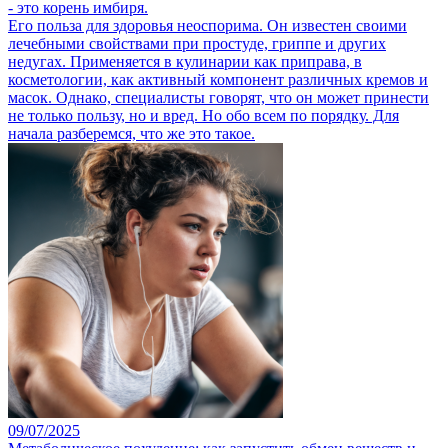
- это корень имбиря.
Его польза для здоровья неоспорима. Он известен своими
лечебными свойствами при простуде, гриппе и других
недугах. Применяется в кулинарии как приправа, в
косметологии, как активный компонент различных кремов и
масок. Однако, специалисты говорят, что он может принести
не только пользу, но и вред. Но обо всем по порядку. Для
начала разберемся, что же это такое.
09/07/2025