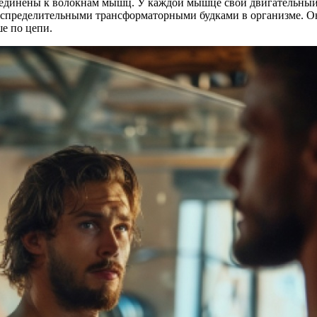
динены к волокнам мышц. У каждой мышце свой двигательный
спределительными трансформаторными будками в организме. О
ше по цепи.