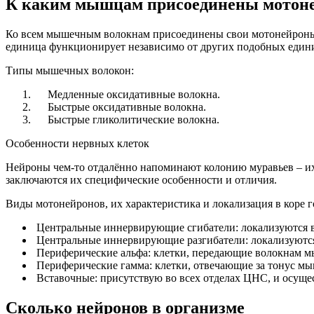
К каким мышцам присоединены мотон
Ко всем мышечным волокнам присоединены свои мотонейроны. 
единица функционирует независимо от других подобных едини
Типы мышечных волокон:
Медленные оксидативные волокна.
Быстрые оксидативные волокна.
Быстрые гликолитические волокна.
Особенности нервных клеток
Нейроны чем-то отдалённо напоминают колонию муравьев – их 
заключаются их специфические особенности и отличия.
Виды мотонейронов, их характеристика и локализация в коре г
Центральные иннервирующие сгибатели: локализуются в 
Центральные иннервирующие разгибатели: локализуются 
Периферические альфа: клетки, передающие волокнам м
Периферические гамма: клетки, отвечающие за тонус мыш
Вставочные: присутствую во всех отделах ЦНС, и осуще
Сколько нейронов в организме