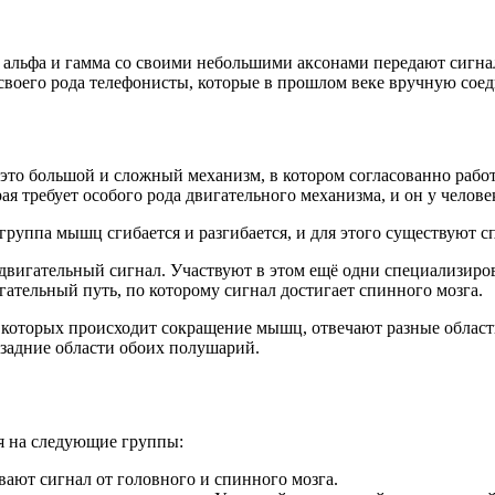
 альфа и гамма со своими небольшими аксонами передают сигна
оего рода телефонисты, которые в прошлом веке вручную соед
это большой и сложный механизм, в котором согласованно работ
ая требует особого рода двигательного механизма, и он у челове
группа мышц сгибается и разгибается, и для этого существуют с
 двигательный сигнал. Участвуют в этом ещё одни специализир
тельный путь, по которому сигнал достигает спинного мозга.
сти которых происходит сокращение мышц, отвечают разные облас
т задние области обоих полушарий.
я на следующие группы:
ют сигнал от головного и спинного мозга.