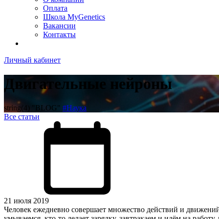
Оплата
Школа MyGenetics
Вакансии
Контакты
Личный кабинет
Двигательные нейроны
string(4) "BLOG"
#Наука
Все статьи
21 июля 2019
Человек ежедневно совершает множество действий и движений
умываемся, кто-то делает зарядку, завтракаем и идём на работу,