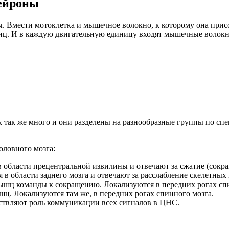
ейроны
Вмести мотоклетка и мышечное волокно, к которому она присо
ц. И в каждую двигательную единицу входят мышечные волокна
так же много и они разделены на разнообразные группы по спе
оловного мозга:
области прецентральной извилины и отвечают за сжатие (сокр
в области заднего мозга и отвечают за расслабление скелетных
ышц команды к сокращению. Локализуются в передних рогах спи
ц. Локализуются там же, в передних рогах спинного мозга.
ствляют роль коммуникации всех сигналов в ЦНС.