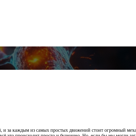
, и за каждым из самых простых движений стоит огромный меха
 всё это происходит просто и буднично. Но, если бы мы могли заг