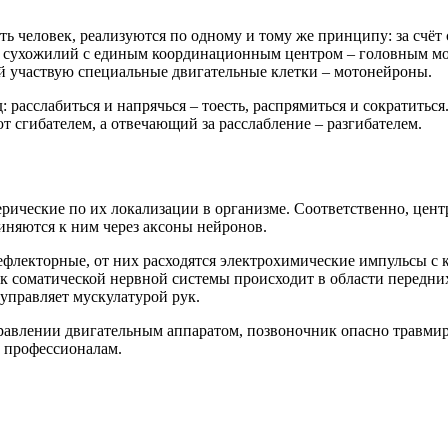
ть человек, реализуются по одному и тому же принципу: за счё
сухожилий с единым координационным центром – головным мозг
й участвую специальные двигательные клетки – мотонейроны.
расслабиться и напрячься – тоесть, распрямиться и сократиться
 сгибателем, а отвечающий за расслабление – разгибателем.
ические по их локализации в организме. Соответственно, цент
иняются к ним через аксоны нейронов.
флекторные, от них расходятся электрохимические импульсы с 
к соматической нервной системы происходит в области передних
управляет мускулатурой рук.
правлении двигательным аппаратом, позвоночник опасно травмир
м профессионалам.