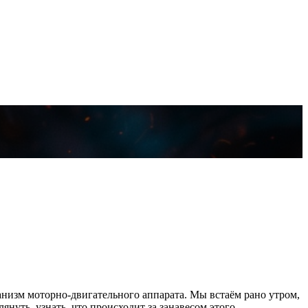
низм моторно-двигательного аппарата. Мы встаём рано утром,
лянуть, узнать, что происходит за занавесом этого