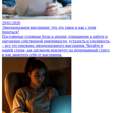
29/01/2020
Эмоциональное выгорание: что это такое и как с этим
бороться?
Постоянные головные боли и апатия, отвращение к работе и
ощущение собственной никчемности, усталость и сонливость,
– все это признаки эмоционального выгорания. Читайте в
нашей статье, как организм реагирует на непрерывный стресс
и как защитить себя от выгорания.