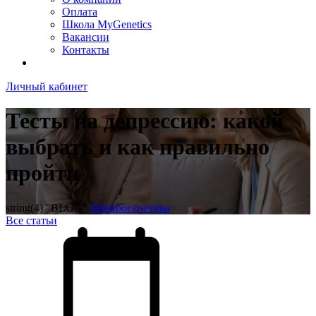
Оплата
Школа MyGenetics
Вакансии
Контакты
Личный кабинет
Тесты на депрессию: какой
выбрать и как правильно
пройти
string(4) "BLOG"
#Нейрогенетика
Все статьи