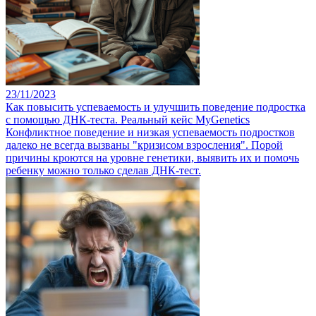
23/11/2023
Как повысить успеваемость и улучшить поведение подростка
с помощью ДНК-теста. Реальный кейс MyGenetics
Конфликтное поведение и низкая успеваемость подростков
далеко не всегда вызваны "кризисом взросления". Порой
причины кроются на уровне генетики, выявить их и помочь
ребенку можно только сделав ДНК-тест.