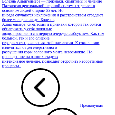
Болезнь Альцгеймера — признаки, симптомы и лечение
Патология центральной нервной системы задевает в
основном людей старше 65 лет. Но
иногда случаются исключения и расстройством страдают
более молодые люди. Болезнь
Альцгеймера, симптомы и признаки которой так боятся
обнаружить у себя пожилые
люди, проявляется в первую очередь слабоумием. Как сам
больной, так и его близкие
страдают от проявления этой патологии. К сожалению,
излечиться от дегенеративного
разрушения коры головного мозга невозможно. Но
проведенное на ранних стадиях
интенсивное лечение, позволяет отсрочить необратимые
процессы..
Предыдущая