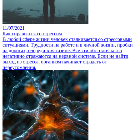
11/07/2021
Как справиться со стрессом
В любой сфере жизни человек сталкивается со стрессовыми
ситуациями. Трудности на работе и в личной жизни, пробки
на дорогах, очереди в магазине. Все эти обстоятельства
негативно отражаются на нервной системе. Если не найти
выход из стресса, организм начинает страдать от
переутомления.