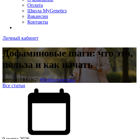
Оплата
Школа MyGenetics
Вакансии
Контакты
Личный кабинет
Дофаминовые шаги: что это,
польза и как начать
string(4) "BLOG"
#Нейрогенетика
Все статьи
9 марта 2026