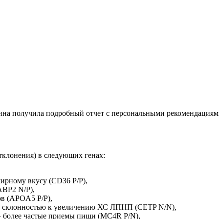
на получила подробный отчет с персональными рекомендациями.
тклонения) в следующих генах:
ирному вкусу (СD36 P/P),
ABP2 N/P),
в (APOA5 P/P),
о склонностью к увеличению ХС ЛПНП (CETP N/N),
– более частые приемы пищи (MC4R P/N),