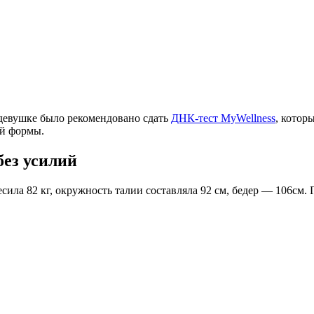
 девушке было рекомендовано сдать
ДНК-тест MyWellness
, котор
ой формы.
без усилий
есила 82 кг, окружность талии составляла 92 см, бедер — 106с