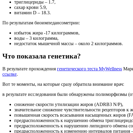
триглицериды – 1.7,
сахар крови 5.9,
витамин D – 18.3.
По результатам биоимпедансометрии:
избыток жира -17 килограммов,
воды – 3 килограмма,
недостаток мышечной массы – около 2 килограммов.
Что показала генетика?
В результате прохождения
генетического теста MyWellness
Мари
ссылке
.
Вот те моменты, на которые сразу обратила внимание врач:
в результате исследования были обнаружены полиморфизмы (о
снижение скорости утилизации жиров (ADRB3 N/P),
значительное снижение чувствительности рецепторов к ж
повышенная скорость всасывания насыщенных жиров (F
предрасположенность к нарушению обмена триглицеридо
предрасположенность к нарушению липидного обмена с
предрасположенность к изменению интервалов питания 