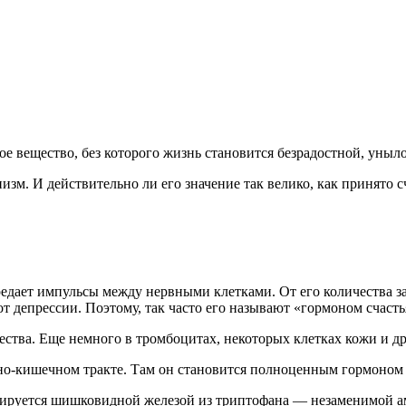
е вещество, без которого жизнь становится безрадостной, уныло
изм. И действительно ли его значение так велико, как принято с
едает импульсы между нервными клетками. От его количества з
 депрессии. Поэтому, так часто его называют «гормоном счасть
ества. Еще немного в тромбоцитах, некоторых клетках кожи и др
но-кишечном тракте. Там он становится полноценным гормоном 
езируется шишковидной железой из триптофана — незаменимой а