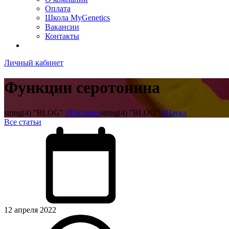
Оплата
Школа MyGenetics
Вакансии
Контакты
Личный кабинет
Функции серотонина
string(4) "BLOG"
#Питание
string(4) "BLOG"
#Наука
Все статьи
12 апреля 2022