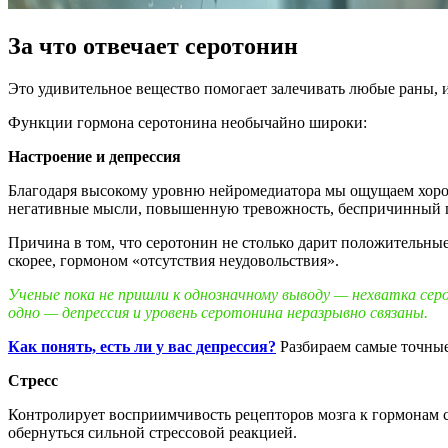
За что отвечает серотонин
Это удивительное вещество помогает залечивать любые раны, 
Функции гормона серотонина необычайно широки:
Настроение и депрессия
Благодаря высокому уровню нейромедиатора мы ощущаем хорош
негативные мысли, повышенную тревожность, беспричинный г
Причина в том, что серотонин не столько дарит положительные
скорее, гормоном «отсутствия неудовольствия».
Ученые пока не пришли к однозначному выводу — нехватка сер
одно — депрессия и уровень серотонина неразрывно связаны.
Как
понять, есть ли у вас депрессия?
Разбираем самые точные
Стресс
Контролирует восприимчивость рецепторов мозга к гормонам с
обернуться сильной стрессовой реакцией.