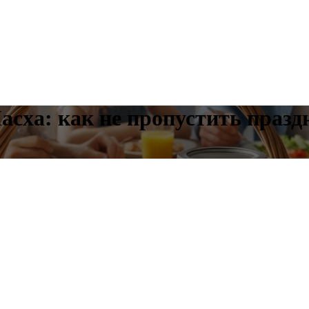
асха: как не пропустить празд