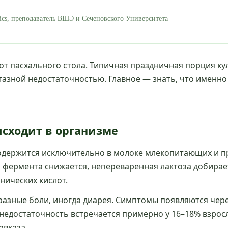
ics, преподаватель ВШЭ и Сеченовского Университета
от пасхального стола. Типичная праздничная порция ку
азной недостаточностью. Главное — знать, что именно 
исходит в организме
одержится исключительно в молоке млекопитающих и пр
о фермента снижается, непереваренная лактоза добирае
нических кислот.
бразные боли, иногда диарея. Симптомы появляются чер
я недостаточность встречается примерно у 16–18% взр
авказа.