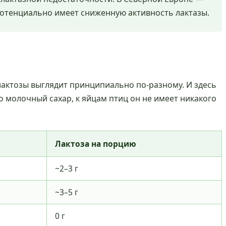
 потенциально имеет сниженную активность лактазы.
 лактозы выглядит принципиально по-разному. И здесь
о молочный сахар, к яйцам птиц он не имеет никакого
Лактоза на порцию
~2–3 г
~3–5 г
0 г