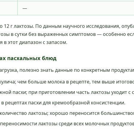
—
о 12 г лактозы. По данным научного исследования, опу
тозы в сутки без выраженных симптомов — особенно есл
 в этот диапазон с запасом.
ах пасхальных блюд
нагрузка, полезно знать данные по конкретным продукт
кулича; чем больше молока в рецепте, тем выше итогов
ой пасхи; при приготовлении часть лактозы уходит с с
в рецептах пасхи для кремообразной консистенции.
оличество лактозы; хорошо переносится большинство
ереносимости лактозы среди всех молочных продуктов