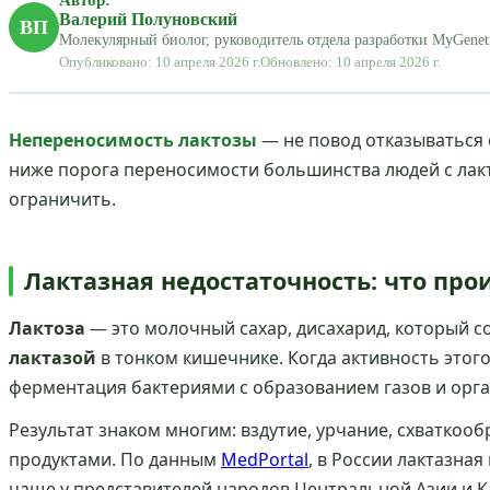
Валерий Полуновский
ВП
Молекулярный биолог, руководитель отдела разработки MyGenet
Опубликовано: 10 апреля 2026 г.
Обновлено: 10 апреля 2026 г.
Непереносимость лактозы
— не повод отказываться 
ниже порога переносимости большинства людей с лакт
ограничить.
Лактазная недостаточность: что про
Лактоза
— это молочный сахар, дисахарид, который с
лактазой
в тонком кишечнике. Когда активность этог
ферментация бактериями с образованием газов и орга
Результат знаком многим: вздутие, урчание, схваткоо
продуктами. По данным
MedPortal
, в России лактазна
чаще у представителей народов Центральной Азии и К