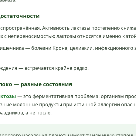
достаточности
пространённая. Активность лактазы постепенно снижает
 с непереносимостью лактозы относятся именно к этой
ишечника — болезни Крона, целиакии, инфекционного э
ждения — встречается крайне редко.
локо — разные состояния
актозы
— это ферментативная проблема: организм прос
ные молочные продукты при истинной аллергии опасны. 
аздников, а не после.
зрослого населения планеты имеет ту или иную степень