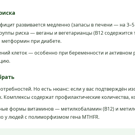
 риска
фицит развивается медленно (запасы в печени — на 3–5 
руппы риска — веганы и вегетарианцы (B12 содержится 
 метформин при диабете.
лений клеток — особенно при беременности и активном р
цию.
брать
отребностей. Но есть нюанс: если у вас подтверждён 
х. Комплексы содержат профилактические количества, к
ные формы витаминов — метилкобаламин (B12) и метил
но у людей с полиморфизмом гена MTHFR.