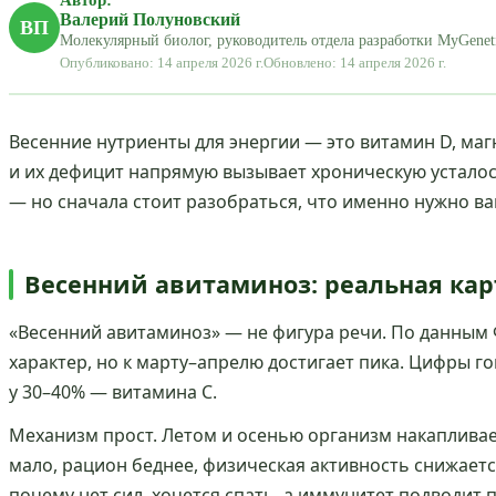
Валерий Полуновский
ВП
Молекулярный биолог, руководитель отдела разработки MyGenet
Опубликовано: 14 апреля 2026 г.
Обновлено: 14 апреля 2026 г.
Весенние нутриенты для энергии — это витамин D, маг
и их дефицит напрямую вызывает хроническую усталос
— но сначала стоит разобраться, что именно нужно в
Весенний авитаминоз: реальная кар
«Весенний авитаминоз» — не фигура речи. По данным
характер, но к марту–апрелю достигает пика. Цифры го
у 30–40% — витамина C.
Механизм прост. Летом и осенью организм накаплива
мало, рацион беднее, физическая активность снижаетс
почему нет сил, хочется спать, а иммунитет подводит 