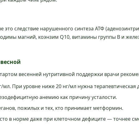
е это следствие нарушенного синтеза АТФ (аденозинтр
одимы магний, коэнзим Q10, витамины группы B и желез
 весной
стартом весенней нутритивной поддержки врачи рекоме
мл. При уровне ниже 20 нг/мл нужна терапевтическая д
зодефицитную анемию как причину усталости.
ганов, пожилых и тех, кто принимает метформин.
то в норме даже при клеточном дефиците — точнее смо