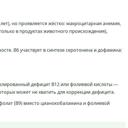
лет), но проявляется жёстко: макроцитарная анемия,
только в продуктах животного происхождения),
осте. B6 участвует в синтезе серотонина и дофамина:
изолированный дефицит B12 или фолиевой кислоты —
оторых может не хватить для коррекции дефицита.
фолат (B9) вместо цианокобаламина и фолиевой