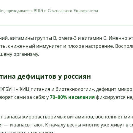
ics, преподаватель ВШЭ и Сеченовского Университета
ний, витамины группы B, омега-3 и витамин C. Именно э
ть, сниженный иммунитет и плохое настроение. Воспол
ашему организму.
тина дефицитов у россиян
 ФГБУН «ФИЦ питания и биотехнологии», дефицит микро
ворят сами за себя: у
70–80% населения
фиксируется не
ет запасы жирорастворимых витаминов, восполняет мин
я — и запасы тают. К началу весны многие уже живут в 
при каждом чихе рядом.