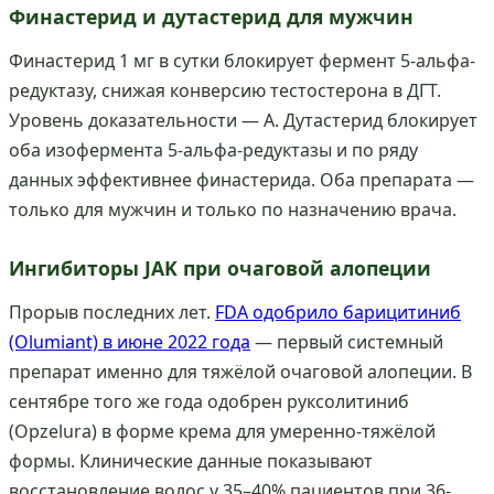
Финастерид и дутастерид для мужчин
Финастерид 1 мг в сутки блокирует фермент 5-альфа-
редуктазу, снижая конверсию тестостерона в ДГТ.
Уровень доказательности — A. Дутастерид блокирует
оба изофермента 5-альфа-редуктазы и по ряду
данных эффективнее финастерида. Оба препарата —
только для мужчин и только по назначению врача.
Ингибиторы JAK при очаговой алопеции
Прорыв последних лет.
FDA одобрило барицитиниб
(Olumiant) в июне 2022 года
— первый системный
препарат именно для тяжёлой очаговой алопеции. В
сентябре того же года одобрен руксолитиниб
(Opzelura) в форме крема для умеренно-тяжёлой
формы. Клинические данные показывают
восстановление волос у 35–40% пациентов при 36-