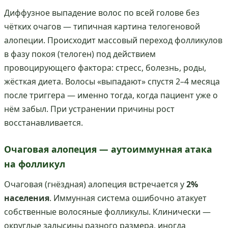
Диффузное выпадение волос по всей голове без
чётких очагов — типичная картина телогеновой
алопеции. Происходит массовый переход фолликулов
в фазу покоя (телоген) под действием
провоцирующего фактора: стресс, болезнь, роды,
жёсткая диета. Волосы «выпадают» спустя 2–4 месяца
после триггера — именно тогда, когда пациент уже о
нём забыл. При устранении причины рост
восстанавливается.
Очаговая алопеция — аутоиммунная атака
на фолликул
Очаговая (гнёздная) алопеция встречается у
2%
населения
. Иммунная система ошибочно атакует
собственные волосяные фолликулы. Клинически —
округлые залысины разного размера, иногда