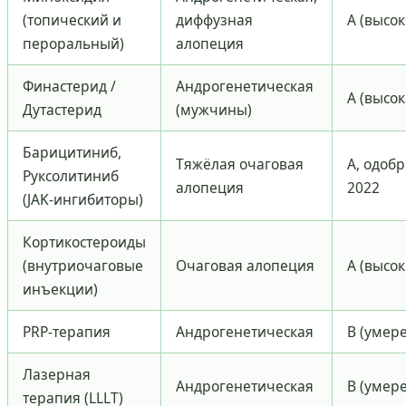
(топический и
диффузная
A (высок
пероральный)
алопеция
Финастерид /
Андрогенетическая
A (высок
Дутастерид
(мужчины)
Барицитиниб,
Тяжёлая очаговая
A, одоб
Руксолитиниб
алопеция
2022
(JAK-ингибиторы)
Кортикостероиды
(внутриочаговые
Очаговая алопеция
A (высок
инъекции)
PRP-терапия
Андрогенетическая
B (умер
Лазерная
Андрогенетическая
B (умер
терапия (LLLT)