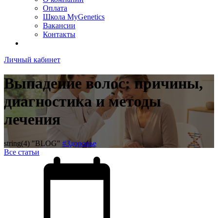
Оплата
Школа MyGenetics
Вакансии
Контакты
Личный кабинет
Выпадение волос: причины,
диагностика и методы
лечения
string(4) "BLOG"
#Здоровье
Все статьи