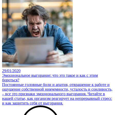
29/01/2020
Эмоциональное выгорание: что это такое и как с этим
бороться?
Постоянные головные боли и апатия, отвращение к работе и
ощущение собственной никчемности, усталость и сонливость,
– все это признаки эмоционального выгорания. Читайте в
нашей статье, как организм реагирует на непрерывный стресс
и как защитить себя от выгорания.