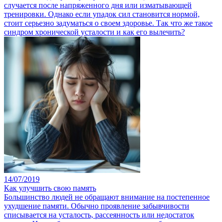
случается после напряженного дня или изматывающей
тренировки. Однако если упадок сил становится нормой,
стоит серьезно задуматься о своем здоровье. Так что же такое
синдром хронической усталости и как его вылечить?
14/07/2019
Как улучшить свою память
Большинство людей не обращают внимание на постепенное
ухудшение памяти. Обычно проявление забывчивости
списывается на усталость, рассеянность или недостаток