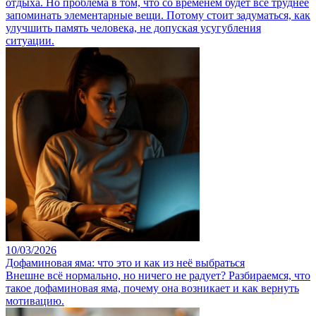
отдыха. Но проблема в том, что со временем будет все труднее
запоминать элементарные вещи. Потому стоит задуматься, как
улучшить память человека, не допуская усугубления
ситуации.
10/03/2026
Дофаминовая яма: что это и как из неё выбраться
Внешне всё нормально, но ничего не радует? Разбираемся, что
такое дофаминовая яма, почему она возникает и как вернуть
мотивацию.