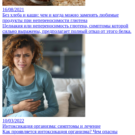
16/08/2021
Без хлеба и каши: чем и когда можно заменять любимые
продукты при непереносимости глютена
Целиакия или непереносимость глютена, симптомы которой
сильно выражены, предполагает полный отказ от этого белка.
10/03/2022
Интоксикация организма: симптомы и лечение
Как проявляется интоксикация организма? Чем опасны