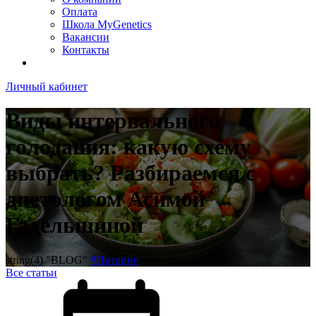
Оплата
Школа MyGenetics
Вакансии
Контакты
Личный кабинет
Виды интервального
голодания: какую схему
выбрать? Разбираемся с
диетологом Асимой
Гадельшиной
string(4) "BLOG"
#Питание
Все статьи