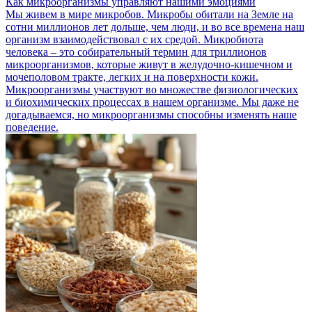
Как микроорганизмы управляют нашими эмоциями
Мы живем в мире микробов. Микробы обитали на Земле на
сотни миллионов лет дольше, чем люди, и во все времена наш
организм взаимодействовал с их средой. Микробиота
человека – это собирательный термин для триллионов
микроорганизмов, которые живут в желудочно-кишечном и
мочеполовом тракте, легких и на поверхности кожи.
Микроорганизмы участвуют во множестве физиологических
и биохимических процессах в нашем организме. Мы даже не
догадываемся, но микроорганизмы способны изменять наше
поведение.